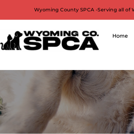
Wyoming County SPCA -Serving all of
Home