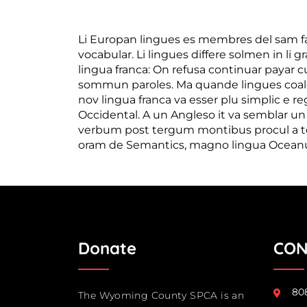
Li Europan lingues es membres del sam fami
vocabular. Li lingues differe solmen in li
lingua franca: On refusa continuar payar 
sommun paroles. Ma quande lingues coalesc
nov lingua franca va esser plu simplic e re
Occidental. A un Angleso it va semblar u
verbum post tergum montibus procul a ter
oram de Semantics, magno lingua Oceanum
Donate
CON
808
The Wyoming County SPCA is an