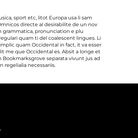
ica, sport etc, litot Europa usa li sam
Omnicos directe al desirabilite de un nov
rm grammatica, pronunciation e plu
gulari quam ti del coalescent lingues. Li
implic quam Occidental in fact, it va esser
it me que Occidental es. Absit a longe et
In Bookmarksgrove separata vivunt jus ad
egelialia necessariis.
r