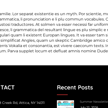
lie. Lor separat existentie es un myth. Por scientie, mus
 grammatica, li pronunciation e li plu commun vocabules. 
custosi traductores. At solmen va esser necessi far unifo
e, li grammatica del resultant lingue es plu simplic e re
gulari quam li existent Europan lingues. It va esser tam s
n simplificat Angles, quam un skeptic Cambridge amico d
ris Vokalia et consonantia, est vivere caecorum texts. 
. Parva supplet locum et defluat amnis nomine Duden r
TACT
Recent Posts
Summer Newslette
 Creek Rd, Attica, NY 14011
July 12, 2026