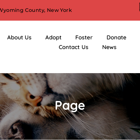
 Wyoming County, New York
About Us
Adopt
Foster
Donate
Contact Us
News
Page