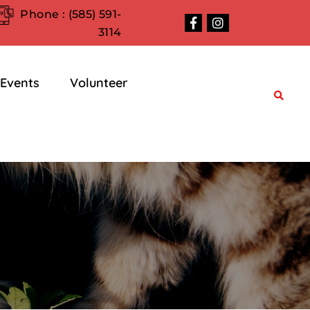
Phone :
(585) 591-
3114
Events
Volunteer